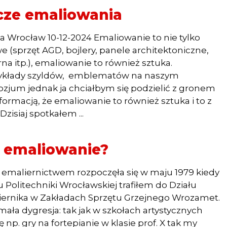
icze emaliowania
 Wrocław 10-12-2024 Emaliowanie to nie tylko
e (sprzęt AGD, bojlery, panele architektoniczne,
na itp.), emaliowanie to również sztuka.
zykłady szyldów, emblematów na naszym
zjum jednak ja chciałbym się podzielić z gronem
ormacją, że emaliowanie to również sztuka i to z
Dzisiaj spotkałem ...
 emaliowanie?
 emaliernictwem rozpoczęła się w maju 1979 kiedy
 Politechniki Wrocławskiej trafiłem do Działu
ernika w Zakładach Sprzętu Grzejnego Wrozamet.
 mała dygresja: tak jak w szkołach artystycznych
ę np. gry na fortepianie w klasie prof. X tak my