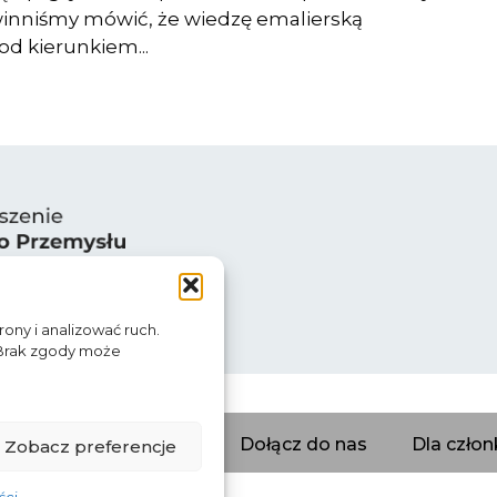
inniśmy mówić, że wiedzę emalierską
d kierunkiem...
rony i analizować ruch.
 Brak zgody może
erzy
Katalog firm
Dołącz do nas
Dla czło
Zobacz preferencje