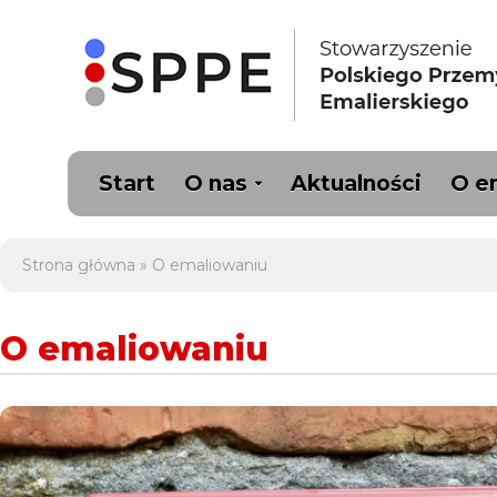
Start
O nas
Aktualności
O e
Strona główna
»
O emaliowaniu
O emaliowaniu