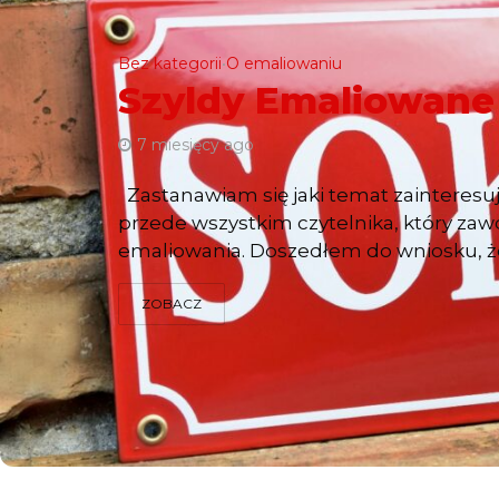
Bez kategorii
O emaliowaniu
•
Szyldy Emaliowane
7 miesięcy ago
Zastanawiam się jaki temat zainteresu
przede wszystkim czytelnika, który zaw
emaliowania. Doszedłem do wniosku, że
ZOBACZ