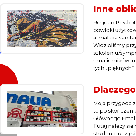
Inne obl
Bogdan Piechota
powłoki użytkow
armatura sanitar
Widzieliśmy pr
szkoleniu/sympo
emalierników inf
tych „pięknych”. 
Dlaczego
Moja przygoda z
to po skończeniu
Głównego Emali
Tutaj należy się
studenci uczą si