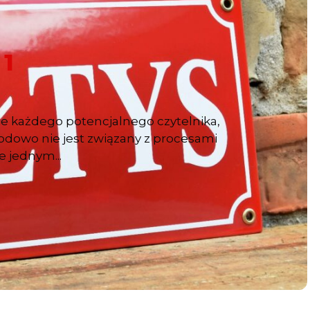
 1
je każdego potencjalnego czytelnika,
odowo nie jest związany z procesami
 jednym...