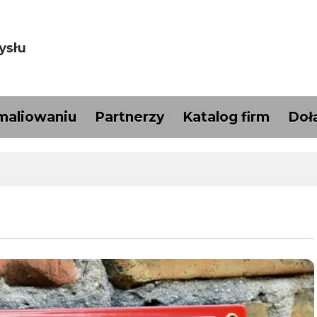
maliowaniu
Partnerzy
Katalog firm
Doł