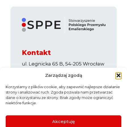
Kontakt
ul. Legnicka 65 B, 54-205 Wrocław
e-mail:
info@sppe.com.pl
Zarządzaj zgodą
Korzystamy z plików cookie, aby zapewnić najlepsze działanie
strony i analizować ruch. Zgoda pozwala nam przetwarzać
dane o korzystaniu ze strony. Brak zgody może ograniczyć
niektóre funkcje.
Start
O nas
Aktualności
Partnerzy
Katalog firm
Akceptuję