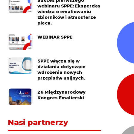
Sukces pierwszego
webinaru SPPE: Ekspercka
wiedza o emaliowaniu
zbiorników i atmosferze
pieca.
WEBINAR SPPE
SPPE włącza się w
działania dotyczące
wdrożenia nowych
przepisów unijnych.
26 Międzynarodowy
Kongres Emalierski
Nasi partnerzy