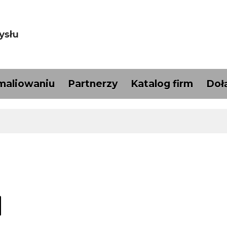
maliowaniu
Partnerzy
Katalog firm
Doł