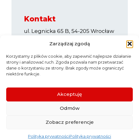
Kontakt
ul. Legnicka 65 B, 54-205 Wrocław
e-mail:
info@sppe.com.pl
Zarządzaj zgodą
Korzystamy z plików cookie, aby zapewnić najlepsze działanie
strony i analizować ruch. Zgoda pozwala nam przetwarzać
dane o korzystaniu ze strony. Brak zgody może ograniczyć
niektóre funkcje.
Start
O nas
Aktualności
Partnerzy
Katalog firm
Akceptuję
Dołącz do nas
Dla członków
Odmów
Kontakt
Polityka prywatności
Zobacz preferencje
Copyright © 2025 by Stowarzyszenie
Polskiego Przemysłu Emalierskiego. All
Polityka prywatności
Polityka prywatności