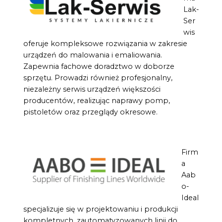
Lak-
Ser
wis
oferuje kompleksowe rozwiązania w zakresie
urządzeń do malowania i emaliowania.
Zapewnia fachowe doradztwo w doborze
sprzętu. Prowadzi również profesjonalny,
niezależny serwis urządzeń większości
producentów, realizując naprawy pomp,
pistoletów oraz przeglądy okresowe.
Firm
a
Aab
o-
Ideal
specjalizuje się w projektowaniu i produkcji
kompletnych, zautomatyzowanych linii do