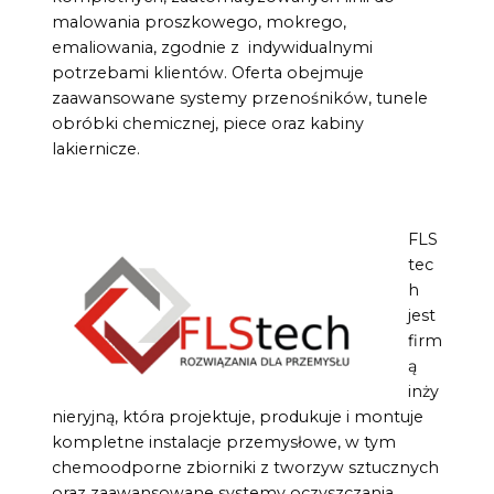
malowania proszkowego, mokrego,
emaliowania, zgodnie z indywidualnymi
potrzebami klientów. Oferta obejmuje
zaawansowane systemy przenośników, tunele
obróbki chemicznej, piece oraz kabiny
lakiernicze.
FLS
tec
h
jest
firm
ą
inży
nieryjną, która projektuje, produkuje i montuje
kompletne instalacje przemysłowe, w tym
chemoodporne zbiorniki z tworzyw sztucznych
oraz zaawansowane systemy oczyszczania