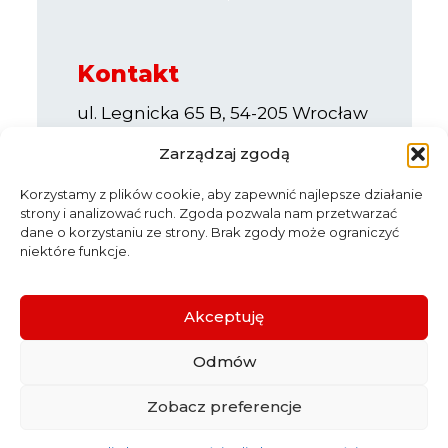
Kontakt
ul. Legnicka 65 B, 54-205 Wrocław
e-mail:
info@sppe.com.pl
Zarządzaj zgodą
Korzystamy z plików cookie, aby zapewnić najlepsze działanie
strony i analizować ruch. Zgoda pozwala nam przetwarzać
dane o korzystaniu ze strony. Brak zgody może ograniczyć
niektóre funkcje.
Start
O nas
Aktualności
Partnerzy
Katalog firm
Akceptuję
Dołącz do nas
Dla członków
Odmów
Kontakt
Polityka prywatności
Zobacz preferencje
Copyright © 2025 by Stowarzyszenie