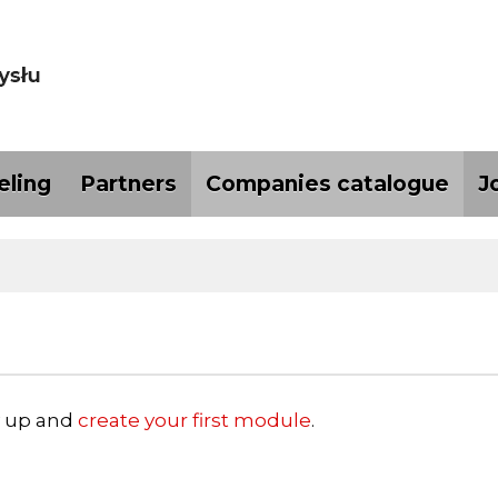
ling
Partners
Companies catalogue
J
y up and
create your first module
.