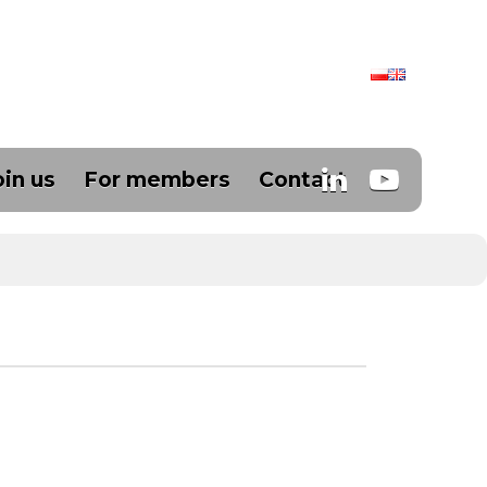
oin us
For members
Contact