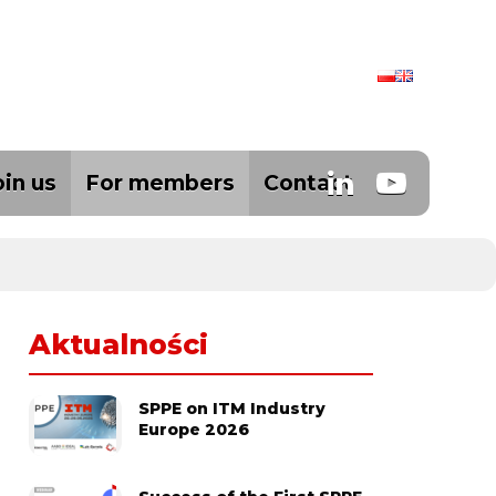
oin us
For members
Contact
Aktualności
SPPE on ITM Industry
Europe 2026