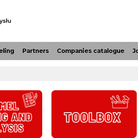
ling
Partners
Companies catalogue
J