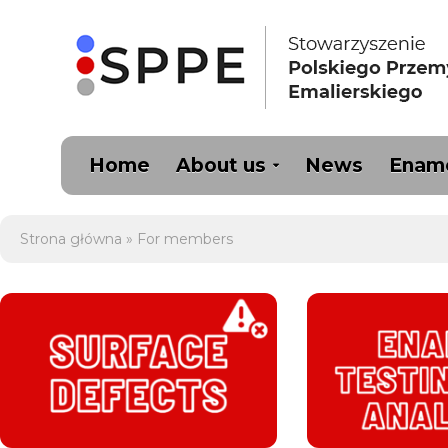
Home
About us
News
Ename
Strona główna
»
For members